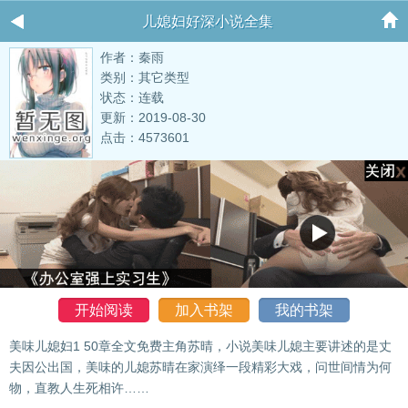
儿媳妇好深小说全集
作者：秦雨
类别：其它类型
状态：连载
更新：2019-08-30
点击：4573601
开始阅读
加入书架
我的书架
美味儿媳妇1 50章全文免费主角苏晴，小说美味儿媳主要讲述的是丈
夫因公出国，美味的儿媳苏晴在家演绎一段精彩大戏，问世间情为何
物，直教人生死相许……