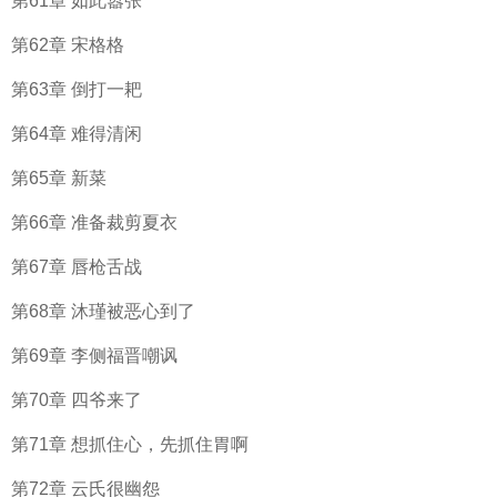
第61章 如此嚣张
第62章 宋格格
第63章 倒打一耙
第64章 难得清闲
第65章 新菜
第66章 准备裁剪夏衣
第67章 唇枪舌战
第68章 沐瑾被恶心到了
第69章 李侧福晋嘲讽
第70章 四爷来了
第71章 想抓住心，先抓住胃啊
第72章 云氏很幽怨