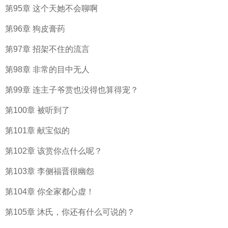
第95章 这个天她不会聊啊
第96章 狗皮膏药
第97章 招架不住的流言
第98章 非常的目中无人
第99章 连主子爷赏也没得也算得宠？
第100章 被听到了
第101章 献宝似的
第102章 该赏你点什么呢？
第103章 李侧福晋很幽怨
第104章 你全家都心虚！
第105章 沐氏，你还有什么可说的？