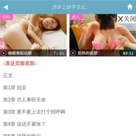
清穿之娇养皇妃
↓直达页面底部↓
正文
第1章 回京
第2章 尽人事听天命
第3章 要不要上去打个招呼啊
第4章 这还不紧张？