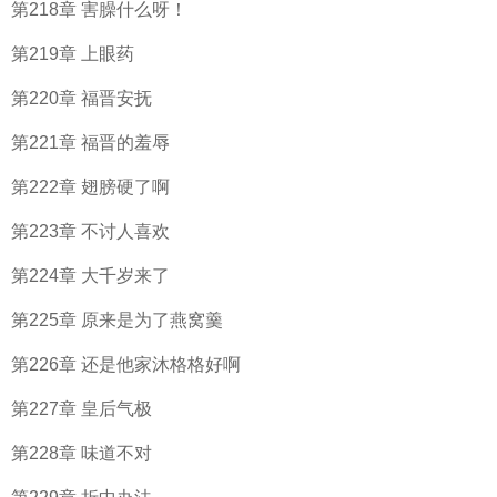
第218章 害臊什么呀！
第219章 上眼药
第220章 福晋安抚
第221章 福晋的羞辱
第222章 翅膀硬了啊
第223章 不讨人喜欢
第224章 大千岁来了
第225章 原来是为了燕窝羹
第226章 还是他家沐格格好啊
第227章 皇后气极
第228章 味道不对