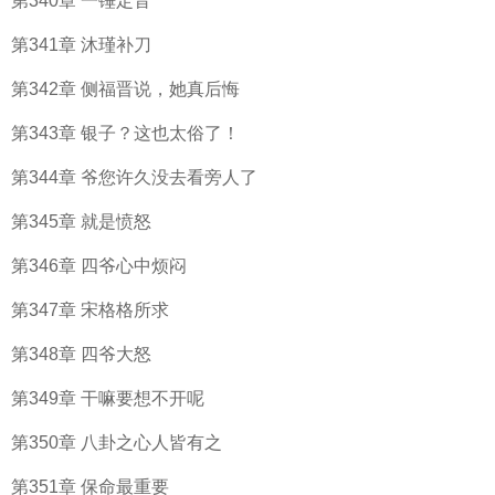
第340章 一锤定音
第341章 沐瑾补刀
第342章 侧福晋说，她真后悔
第343章 银子？这也太俗了！
第344章 爷您许久没去看旁人了
第345章 就是愤怒
第346章 四爷心中烦闷
第347章 宋格格所求
第348章 四爷大怒
第349章 干嘛要想不开呢
第350章 八卦之心人皆有之
第351章 保命最重要