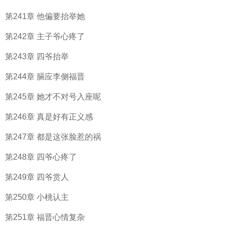
第241章 他偏要抬举她
第242章 主子爷心疼了
第243章 四爷抬举
第244章 膈应李侧福晋
第245章 她才不对号入座呢
第246章 真是好有正义感
第247章 都是这张脸惹的祸
第248章 四爷心疼了
第249章 四爷赏人
第250章 小桃认主
第251章 福晋心情复杂