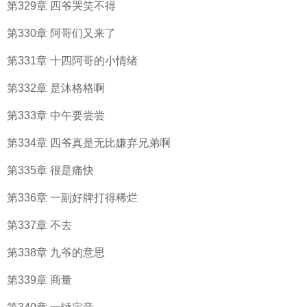
第329章 四爷哭笑不得
第330章 阿哥们又来了
第331章 十四阿哥的小情绪
第332章 是沐格格啊
第333章 中午要尝尝
第334章 四爷真是无比嫌弃兄弟啊
第335章 很是痛快
第336章 一副好牌打得稀烂
第337章 不去
第338章 九爷的意思
第339章 商量