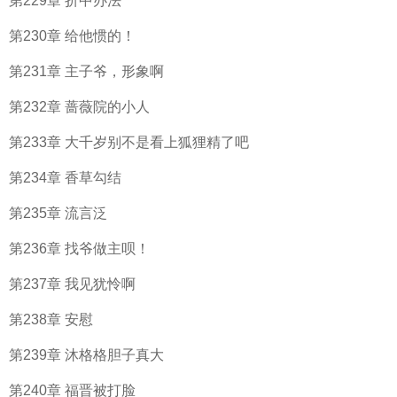
第229章 折中办法
第230章 给他惯的！
第231章 主子爷，形象啊
第232章 蔷薇院的小人
第233章 大千岁别不是看上狐狸精了吧
第234章 香草勾结
第235章 流言泛
第236章 找爷做主呗！
第237章 我见犹怜啊
第238章 安慰
第239章 沐格格胆子真大
第240章 福晋被打脸