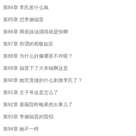
第84章 李氏发什么疯
第85章 怼李侧福晋
第86章 脚底抹油溜得就是快啊
第87章 所谓的相敬如宾
第88章 为什么好像哪里不对呢？
第89章 福晋下了大本钱啊这是
第90章 她究竟做的什么刺激李氏了？
第91章 主子爷这是怎么了
第92章 蔷薇院昨晚果然出事儿了
第93章 李侧福晋的昏招
第94章 她不一样