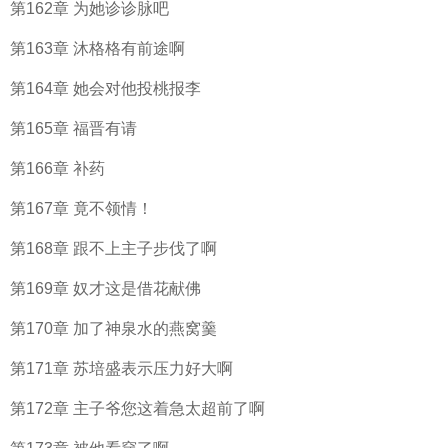
第162章 为她诊诊脉吧
第163章 沐格格有前途啊
第164章 她会对他投桃报李
第165章 福晋有请
第166章 补药
第167章 竟不领情！
第168章 跟不上主子步伐了啊
第169章 奴才这是借花献佛
第170章 加了神泉水的燕窝羹
第171章 苏培盛表示压力好大啊
第172章 主子爷您这着急太超前了啊