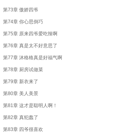
第73章 傲娇四爷
第74章 你心思倒巧
第75章 原来四爷爱吃辣啊
第76章 真是太不好意思了
第77章 沐格格真是好福气啊
第78章 厨房试做菜
第79章 新衣来了
第80章 美人美景
第81章 这才是聪明人啊！
第82章 真犯蠢了
第83章 四爷很喜欢