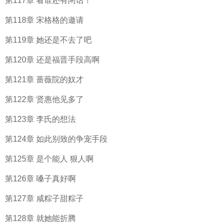
第117章 看谁还有闲话！
第118章 宋格格的邀请
第119章 她还是不去了吧
第120章 还是福晋手段高啊
第121章 蔷薇院的奴才
第122章 贤惠他见多了
第123章 李氏的想法
第124章 如此别致的争宠手段
第125章 是个能人 狠人啊
第126章 嗓子真好啊
第127章 咸粽子甜粽子
第128章 就她能折腾