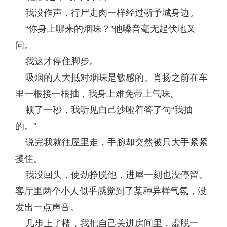
我没作声，行尸走肉一样经过靳予城身边。
“你身上哪来的烟味？”他嗓音毫无起伏地又
问。
我这才停住脚步。
吸烟的人大抵对烟味是敏感的。肖扬之前在车
里一根接一根抽，我身上难免带上气味。
顿了一秒，我听见自己沙哑着答了句“我抽
的。”
说完我就往屋里走，手腕却突然被只大手紧紧
攫住。
我没回头，使劲挣脱他，进屋一刻也没停留。
客厅里两个小人似乎感觉到了某种异样气氛，没
发出一点声音。
几步上了楼，我把自己关进房间里，虚脱一