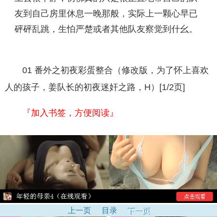
友到自己房里休息一晚那般，实际上一颗心早已
砰砰乱跳，生怕严楚或者其他队友察觉到什幺。
01 番外之初夜彩蛋整合（修改版，为了怀上喜欢
人的孩子，姜队长的初夜迷奸之路，H）[1/2页]
『加入书签，方便阅读』
上一页
目录
下一页