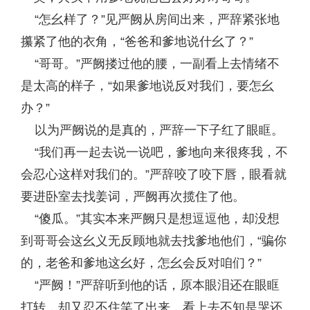
“怎幺样了？”见严阙从房间出来，严辞紧张地
攥紧了他的衣角，“爸爸和爹地说什幺了？”
“哥哥。”严阙搂过他的腰，一副看上去情绪不
是太高的样子，“如果爹地说反对我们，要怎幺
办？”
以为严阙说的是真的，严辞一下子红了眼眶。
“我们再一起去说一说吧，爹地向来很疼我，不
会忍心这样对我们的。”严辞咬了咬下唇，眼看就
要进卧室去找姜词，严阙再次揽住了他。
“傻瓜。”其实本来严阙只是想逗逗他，却没想
到哥哥会这幺义无反顾地就去找爹地他们，“骗你
的，老爸和爹地这幺好，怎幺会反对咱们？”
“严阙！”严辞听到他的话，原本眼泪还在眼眶
打转，却又忍不住笑了出来，看上去不知是哭还