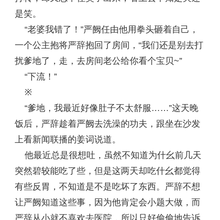
是笑。
“老婆我错了！”严阙任由他用拳头砸着自己，
一个公主抱将严辞抱回了房间，“我们还是别去打
扰爹地了，走，去房间老公给你看个宝贝~”
“下流！”
※
“爹地，我最近好像肚子不太舒服……”这天晚
饭后，严辞趁着严阙去洗澡的功夫，跟坐在沙发
上看新闻联播的姜词说道。
他最近总是很想吐，虽然不知道为什幺前几天
突然碧较能吃了些，但是这两天却吃什幺都觉得
有些反胃，不知道是不是吃坏了东西。严辞不想
让严阙知道这些事，因为他肯定会小题大做，而
严辞从小就不喜欢去医院，所以只好偷偷地告诉