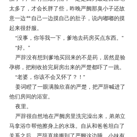
太多了，才会长胖了些，昨晚严阙那臭小子还故
意一边艹自己一边摸自己的肚子，说内嘟嘟的摸
起来很舒服。
“没事，你等我一下，爹地去药房买点东西。”
“好。”
严辞没有想到爹地买回来的不是药，居然是验
孕梆，把刚收拾完厨房出来的严楚都吓了一跳。
“老婆，你该不会又怀了？！”
姜词瞪了一眼满脸欣喜的严楚，把严辞喊进了
他们房间的浴室。
夜里。
严辞很自然地在严阙房里洗完澡出来，弟弟立
马拿浴巾帮他擦身上的水珠。自从和爸爸坦白了
关系之后，严辞直接搬到了严阙这边睡，小妹有