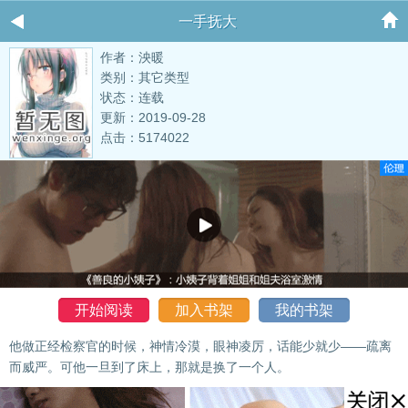
一手抚大
作者：泱暖
类别：其它类型
状态：连载
更新：2019-09-28
点击：5174022
开始阅读
加入书架
我的书架
他做正经检察官的时候，神情冷漠，眼神凌厉，话能少就少——疏离
而威严。可他一旦到了床上，那就是换了一个人。