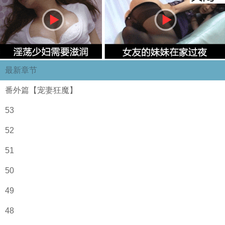
最新章节
番外篇【宠妻狂魔】
53
52
51
50
49
48