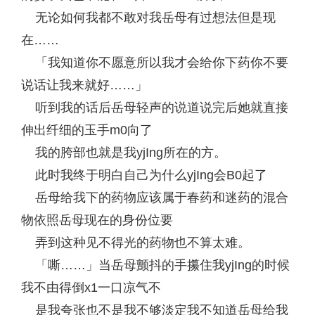
无论如何我都不敢对我岳母有过想法但是现
在……
「我知道你不愿意所以我才会给你下药你不要
说话让我来就好……」
听到我的话后岳母轻声的说道说完后她就直接
伸出纤细的玉手m0向了
我的胯部也就是我yjIng所在的方。
此时我终于明白自己为什么yjIng会B0起了
岳母给我下的药物应该属于春药和迷药的混合
物依照岳母现在的身份位要
弄到这种见不得光的药物也不算太难。
「嘶……」当岳母颤抖的手攥住我yjIng的时候
我不由得倒x1一口凉气不
是我夸张也不是我不够淡定我不知道岳母给我