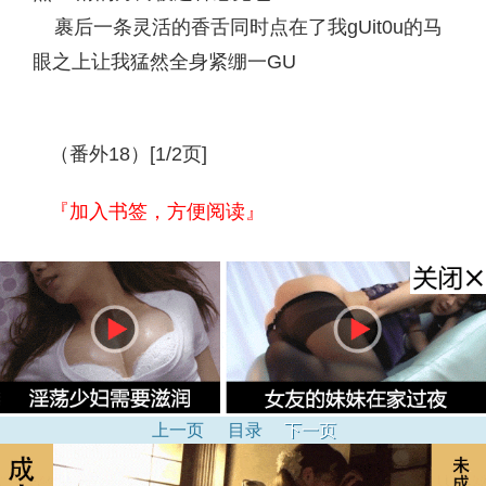
裹后一条灵活的香舌同时点在了我gUit0u的马
眼之上让我猛然全身紧绷一GU
（番外18）[1/2页]
『加入书签，方便阅读』
上一页
目录
下一页