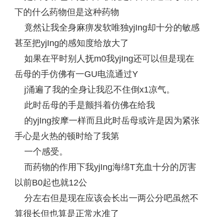
下的什么药物但是这种药物
竟然让我全身麻痹发软唯独yjIng却十分的敏感
甚至把yjIng的感知度给放大了
如果在平时别人抚m0我yjIng还可以但是现在
岳母的手仿佛有一GU电流通过Y
j涌遍了我的全身让我忍不住倒x1凉气。
此时岳母的手是颤抖着仿佛在给我
的yjIng按摩一样而且此时岳母或许是因为紧张
手心是火热的顿时给了我第
一个感受。
而药物的作用下我yjIng海绵T充血十分的厉害
以前B0起也就12公
分左右但是现在应该会长出一两公分吧虽然不
算很长但也算是正常水准了