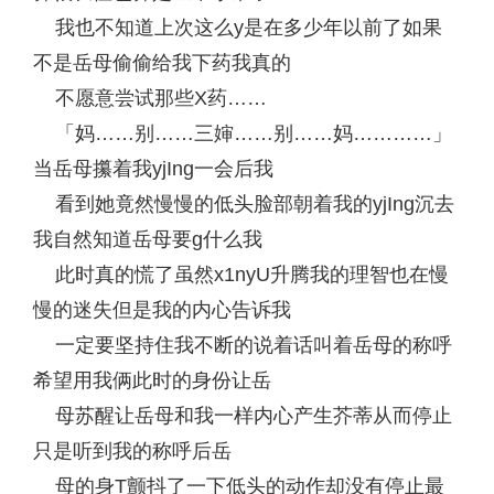
我也不知道上次这么y是在多少年以前了如果
不是岳母偷偷给我下药我真的
不愿意尝试那些X药……
「妈……别……三婶……别……妈…………」
当岳母攥着我yjIng一会后我
看到她竟然慢慢的低头脸部朝着我的yjIng沉去
我自然知道岳母要g什么我
此时真的慌了虽然x1nyU升腾我的理智也在慢
慢的迷失但是我的内心告诉我
一定要坚持住我不断的说着话叫着岳母的称呼
希望用我俩此时的身份让岳
母苏醒让岳母和我一样内心产生芥蒂从而停止
只是听到我的称呼后岳
母的身T颤抖了一下低头的动作却没有停止最