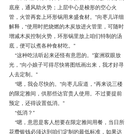
底座，通风助火势；上层中心是梭形的空心火
管，火管再套上环形锅用来盛食材。”向枣儿详细
解释，“使用时把烧燃的木炭放进火管里，可随时
增减木炭控制火势，环形锅里放上咱们特制的汤
底，便可以煮各种食材吃。”
“这种吃法听起来还怪有意思的。”宴洲双眼放
光，“向小娘子可得尽快将图纸画出来，我才好寻
人去定制。”
“嗯，我会尽快的。”向枣儿应道，“再来说三楼
的限定雅间，供那些达官贵人使用。不过要提前
预定，还得设置低消。”
“低消？”
“嗯，意思是客人想要在限定雅间用餐，当日所
花费银钱必须达到咱们定制的最低标准，如果达