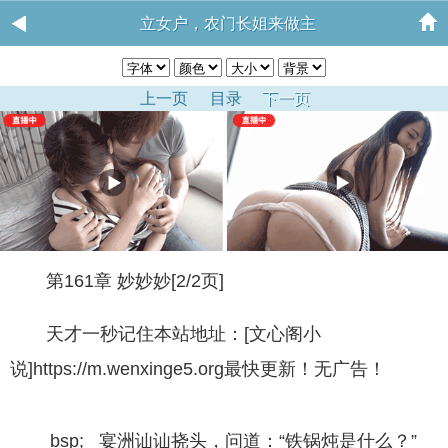
立女户，农门长姐来做主
上一页
目录
下一页
第161章 妙妙妙[2/2页]
天才一秒记住本站地址：[文心阁小
说]https://m.wenxinge5.org最快更新！无广告！
bsp; 宴洲讪讪挠头，问道：“铁锅炖是什么？”