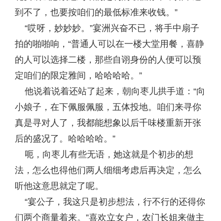
到不了，也要按咱们的最低标准来收钱。”
“哎呀，妙妙妙。”宴洲兴奋不已，将手中扇子
拍的啪啪响，“普通人可以在一楼大堂用餐，喜静
的人可以选择二楼，那些自诩身份的人便可以预
定咱们的限定雅间，哈哈哈哈。”
他说着说着还站了起来，朝向枣儿拱手道：“向
小娘子，在下佩服佩服，五体投地。咱们来寻你
真是寻对人了，我都能想象以后千味楼重新开张
后的盛况了。哈哈哈哈。”
呃，向枣儿有些无语，她这就是个初步的想
法，怎么也得他们两人细细考虑后再决定，怎么
听他这意思就定了呢。
“宴公子，我这只是初步想法，行不行的还得你
们两个商量着来。”喜欢立女户，农门长姐来做主