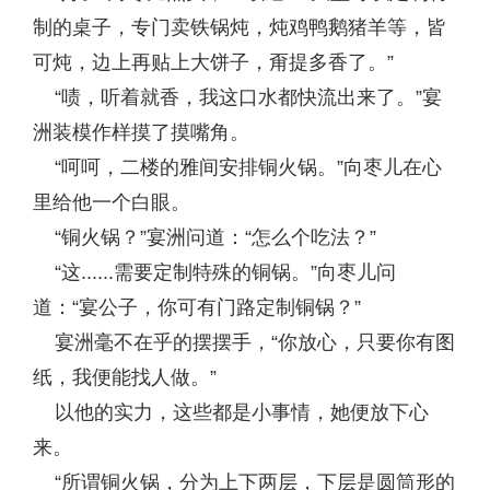
制的桌子，专门卖铁锅炖，炖鸡鸭鹅猪羊等，皆
可炖，边上再贴上大饼子，甭提多香了。”
“啧，听着就香，我这口水都快流出来了。”宴
洲装模作样摸了摸嘴角。
“呵呵，二楼的雅间安排铜火锅。”向枣儿在心
里给他一个白眼。
“铜火锅？”宴洲问道：“怎么个吃法？”
“这......需要定制特殊的铜锅。”向枣儿问
道：“宴公子，你可有门路定制铜锅？”
宴洲毫不在乎的摆摆手，“你放心，只要你有图
纸，我便能找人做。”
以他的实力，这些都是小事情，她便放下心
来。
“所谓铜火锅，分为上下两层，下层是圆筒形的