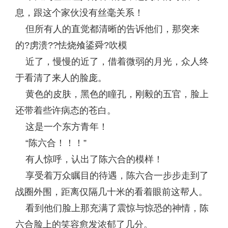
息，跟这个家伙没有丝毫关系！
但所有人的直觉都清晰的告诉他们，那突来
的?虏溃??怯烧飧鋈舜?吹模
近了，慢慢的近了，借着微弱的月光，众人终
于看清了来人的脸庞。
黄色的皮肤，黑色的瞳孔，刚毅的五官，脸上
还带着些许病态的苍白。
这是一个东方青年！
“陈六合！！！”
有人惊呼，认出了陈六合的模样！
享受着万众瞩目的待遇，陈六合一步步走到了
战圈外围，距离仅隔几十米的看着眼前这帮人。
看到他们脸上那充满了震惊与惊恐的神情，陈
六合脸上的笑容愈发浓郁了几分。