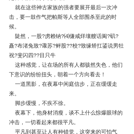
就在这些神古家族的强者要展开最后一次冲
击，要一鼓作气把帕斯等人全部围杀至此的时
候。
陡然，一股?虏赖钠?⑷缣咸烊壤艘话阆?矶?
矗?布渚兔致?诹苏?鲆股??校?致缘矫扛鋈说男牡
祝?斐闪四??目只牛
这种感觉，让在场的所有人都骇然失色，他们
下意识的纷纷扭头，朝着一个方向看去！
一道黑影，在夜幕中闲庭信步，正在缓缓走
来。
脚步缓慢，不疾不徐。
夜幕下，他身材消瘦，谈不上什么惊爆眼球的
冲击，一切看起来都很平凡。
平凡到甚至让人有种错觉，这突来的可怕气