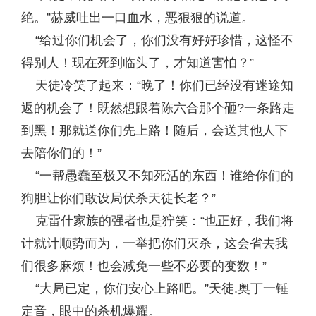
绝。”赫威吐出一口血水，恶狠狠的说道。
“给过你们机会了，你们没有好好珍惜，这怪不
得别人！现在死到临头了，才知道害怕？”
天徒冷笑了起来：“晚了！你们已经没有迷途知
返的机会了！既然想跟着陈六合那个砸?一条路走
到黑！那就送你们先上路！随后，会送其他人下
去陪你们的！”
“一帮愚蠢至极又不知死活的东西！谁给你们的
狗胆让你们敢设局伏杀天徒长老？”
克雷什家族的强者也是狞笑：“也正好，我们将
计就计顺势而为，一举把你们灭杀，这会省去我
们很多麻烦！也会减免一些不必要的变数！”
“大局已定，你们安心上路吧。”天徒.奥丁一锤
定音，眼中的杀机爆耀。