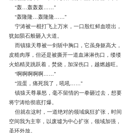
“轰…轰轰轰……”
“轰隆隆…轰隆隆……”
宁涛被一棍打飞上万米，一口殷红鲜血喷出，
犹如陨石般砸入大道。
而镇猿天尊被一剑斩中胸口，它虽身躯高大，
皮糙肉厚，但还是被撕开一道血淋淋伤口，缕缕
火焰精灵跳跃着，焚烧，加深伤口，越燃越旺。
“啊啊啊啊啊……”
“混蛋，痛死我了，吼吼……”
镇猿天尊暴怒，毫不留情的一拳砸过去，想要
将宁涛给彻底打爆。
但就在这时，一道绝对的领域疯狂扩张，时间
空间我为主宰，以废墟为中心扩张，领域加强，
圣环外放。