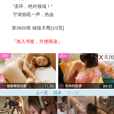
“圣环，绝对领域！”
宁涛低吼一声，热血
第3920章 镇猿天尊[1/2页]
『加入书签，方便阅读』
上一页
目录
下一页