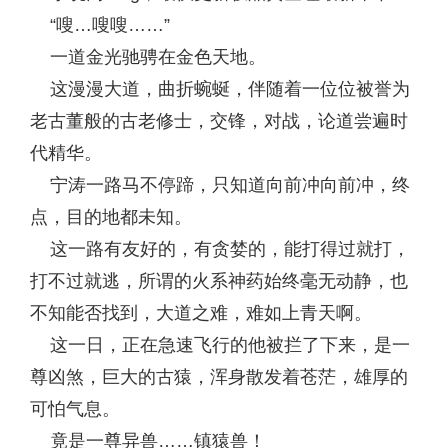
“嗖…嗖嗖……”
一道金光驰骋在金色天地。
这漫漫大道，曲折蜿蜒，伴随着一位位被誉为
老古董般的古老修士，交锋，对战，论道尝遍时
代精华。
宁涛一路马不停蹄，只知道向前冲向前冲，终
点，目的地都未知。
这一路有友好的，有贪婪的，能打得过就打，
打不过就逃，所谓的火系神药始终毫无动静，也
不知能否找到，大道之难，难如上青天啊。
这一日，正在急速飞行的他被拦了下来，是一
尊凶煞，巨大的古猿，浑身散发着苍茫，雄厚的
可怕气息。
竟是一尊异兽……镇猿兽！