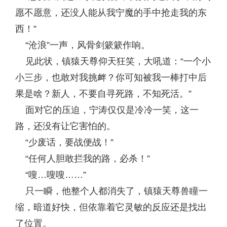
愿不愿意，还没人能从我宁魔的手中抢走我的东
西！”
“沧浪”一声，风骨剑簌簌作响。
见此状，镇猿天尊仰天狂笑，大吼道：“一个小
小三步，也敢对我挑衅？你可知被我一棒打中后
果是啥？新人，不要自寻死路，不知死活。”
面对它的压迫，宁涛仅仅是冷冷一笑，这一
路，还没有让它害怕的。
“少废话，要战便战！”
“任何人胆敢拦我的路，必杀！”
“嗖…嗖嗖……”
只一瞬，他整个人都消失了，镇猿天尊兽瞳一
缩，暗道好快，但依靠着它灵敏的反应还是找出
了位置。