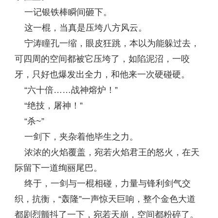
一记银铁棒瞬间砸下。
这一棍，当真是压垮八方风云。
宁涛瞳孔一缩，眼皮狂跳，本以为能躲过去，
可四周的空间都被它压垮了，如陷泥沼，一咬
牙，只好也爆发出全力，和他来一次硬碰硬。
“六十倍……战神熔炉！”
“绝技，屠神！”
“杀~”
一剑下，夹杂着他毕生之力。
浓浓的火焰覆盖，宛若火焰君王的怒火，在天
际留下一道绚丽尾巴。
终于，一剑与一棍相碰，力量与锋利剑气交
织，抗衡，“轰隆”一声惊天巨响，整个金色大道
都剧烈颤抖了一下，宛若天崩，空间都粉碎了。