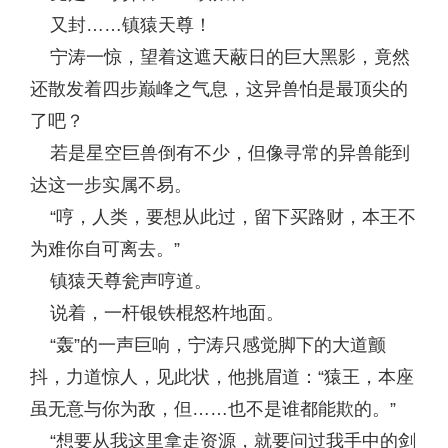
又封……镇猿天尊！
宁涛一惊，望着这遮天蔽日的巨大黑影，竟然
还散发着四步巅峰之气息，这异兽怕是最顶尖的
了吧？
若是星空巨兽倒有不少，但像寻常的异兽能到
达这一步实属不易。
“哼，人类，要想从此过，留下买路财，本王不
为难你自可离去。”
镇猿天尊瓮声哼道。
说着，一杆银铁棍怒杵地面。
“轰”的一声巨响，宁涛只感觉脚下的大道颤
抖，力道惊人，见此状，他挑眉道：“猿王，本座
虽无意与你为敌，但……也不是谁都能欺的。”
“想要从我这里拿走资源，就要问过我手中的剑